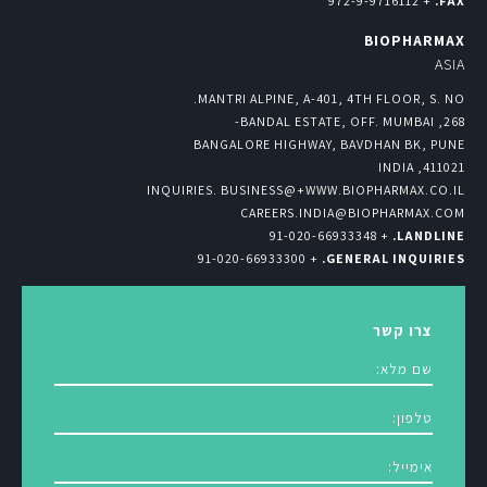
+ 972-9-9716112
FAX.
BIOPHARMAX
ASIA
MANTRI ALPINE, A-401, 4TH FLOOR, S. NO.
268, BANDAL ESTATE, OFF. MUMBAI-
BANGALORE HIGHWAY, BAVDHAN BK, PUNE
411021, INDIA
INQUIRIES. BUSINESS@+WWW.BIOPHARMAX.CO.IL
CAREERS.INDIA@BIOPHARMAX.COM
+ 91-020-66933348
LANDLINE.
+ 91-020-66933300
GENERAL INQUIRIES.
צרו קשר