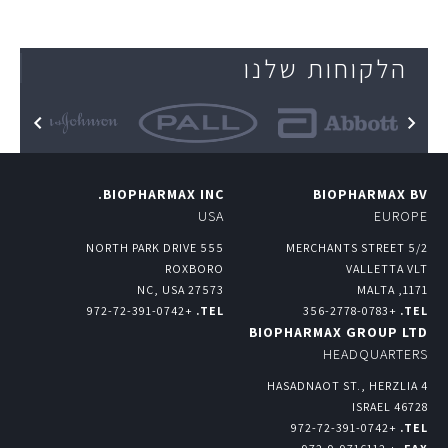
Sorry Product Not Found.
הלקוחות שלנו
BIOPHARMAX INC.
BIOPHARMAX BV
USA
EUROPE
555 NORTH PARK DRIVE
MERCHANTS STREET 5/2
ROXBORO
VALLETTA VLT
27573 NC, USA
1171, MALTA
+972-72-391-0742
TEL.
+356-2778-0783
TEL.
BIOPHARMAX GROUP LTD
HEADQUARTERS
4 HASADNAOT ST., HERZLIA
46728 ISRAEL
+972-72-391-0742
TEL.