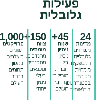
פעילות
גלובלית
1,000
+
150
+
45
24
מדינות
שנות
צוות
פרוייקטים
ניסיון
מומחים
משרדים
יישומים
ניסיון
מהנדסים,
גלובליים
מוצלחים
בליווי
מתכנתים
המספקים
במגוון
חברות
וטכנאים
מומחיות
תחומים
מובילות
בעלי
מקומית
ברחבי
ברחבי
ניסיון
בסטנדרטים
העולם
העולם.
ייחודי
בינלאומיים