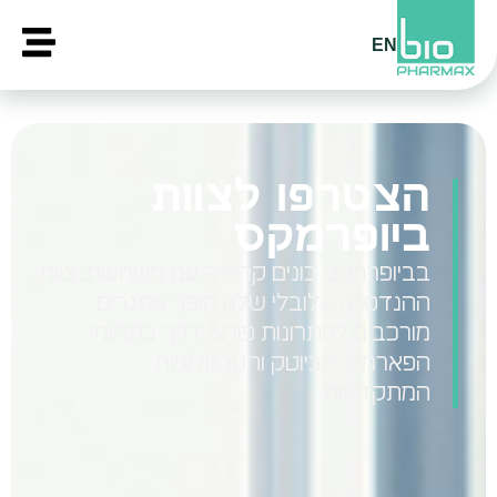
EN
הצטרפו לצוות
ביופרמקס
בביופרמקס בונים קריירה עם משמעות. צוות
ההנדסה הגלובלי שלנו הופך אתגרים
מורכבים לפתרונות פורצי דרך בתחומי
הפארמה, הביוטק והטכנולוגיות
המתקדמות.